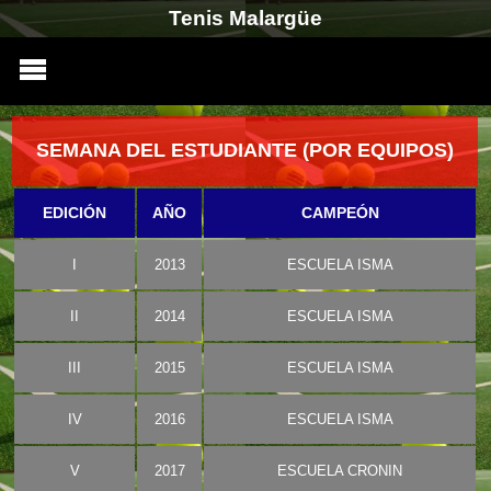
Tenis Malargüe
SEMANA DEL ESTUDIANTE (POR EQUIPOS)
EDICIÓN
AÑO
CAMPEÓN
I
2013
ESCUELA ISMA
II
2014
ESCUELA ISMA
III
2015
ESCUELA ISMA
IV
2016
ESCUELA ISMA
V
2017
ESCUELA CRONIN