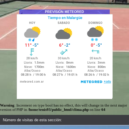
PREVISIÓN METEORED
Warning
: Increment on type bool has no effect, this will change in the next major
version of PHP in
/home/tenis93/public_html/clima.php
on line
64
Número de visitas de esta sección: